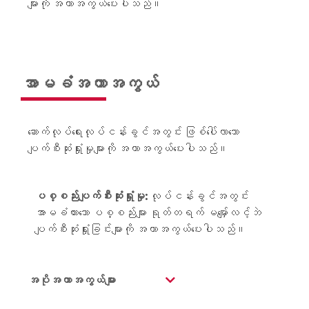
များကို အကာအကွယ်ပေးပါသည်။
အာမခံအကာအကွယ်
ဆောက်လုပ်ရေးလုပ်ငန်းခွင်အတွင်း ဖြစ်ပေါ်လာသော
ပျက်စီးဆုံးရှုံးမှုများကို အကာအကွယ်ပေးပါသည်။
ပစ္စည်းပျက်စီးဆုံးရှုံးမှု:
လုပ်ငန်းခွင်အတွင်း
အာမခံထားသော ပစ္စည်းများ ရုတ်တရက် မမျှော်လင့်ဘဲ
ပျက်စီးဆုံးရှုံးခြင်းများကို အကာအကွယ်ပေးပါသည်။
အပိုအကာအကွယ်များ