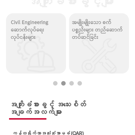
အကျိုးခံစားခွင့်များ
အကျိုးခံစားခွင့် အသေးစိတ်
အချက်အလက်များ
ကန်ထရိုက်တာအလုံးစုံအာမခံ (CAR)