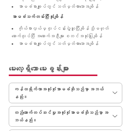
အာမခံစာချုပ်တွင် သတ်မှတ်ထားသောအချိန်
အာမခံသက်တမ်းပြီးဆုံးချိန်
ကိုယ်စားလှယ်မှ လုပ်ငန်းလွှဲယူပြီးချိန် သို့မဟုတ်
‌ဆောက်လုပ်ပြီး အဆောက်အဦးများ စတင်အသုံးပြုချိန်
အာမခံစာချုပ်တွင် သတ်မှတ်ထားသောအချိန်
မေးလေ့ရှိသော မေးခွန်းများ
ကန်ထရိုက်တာအလုံးစုံအာမခံဆိုသည်မှာ အဘယ်
နည်း။
တည်ဆောက်တပ်ဆင်မှုအလုံးစုံအာမခံဆိုသည်မှာ အ
ဘယ်နည်း။