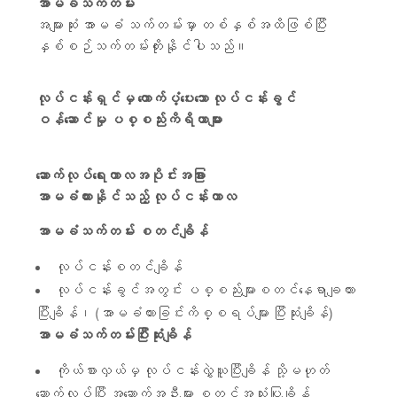
အာမခံသက်တမ်း
အများဆုံး အာမခံ သက်တမ်းမှာ တစ်နှစ်အထိဖြစ်ပြီး
နှစ်စဉ်သက်တမ်းတိုးနိုင်ပါသည်။
လုပ်ငန်းရှင်မှ ထောက်ပံ့ပေးသော လုပ်ငန်းခွင်
ဝန်ဆောင်မှု ပစ္စည်းကိရိယာများ
ဆောက်လုပ်ရေးကာလအပိုင်းအခြား
အာမခံထားနိုင်သည့် လုပ်ငန်းကာလ
အာမခံသက်တမ်း စတင်ချိန်
လုပ်ငန်းစတင်ချိန်
လုပ်ငန်းခွင်အတွင်း ပစ္စည်းများစတင်နေရာချထား
ပြီးချိန်၊ (အာမခံထားခြင်းကိစ္စရပ်များ ပြီးဆုံးချိန်)
အာမခံသက်တမ်းပြီးဆုံးချိန်
ကိုယ်စားလှယ်မှ လုပ်ငန်းလွှဲယူပြီးချိန် သို့မဟုတ်
‌ဆောက်လုပ်ပြီး အဆောက်အဦးများ စတင်အသုံးပြုချိန်