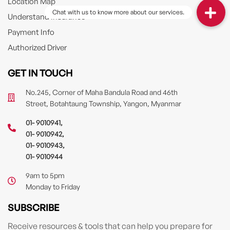
Location Map
Understand Insurance
Payment Info
Authorized Driver
GET IN TOUCH
No.245, Corner of Maha Bandula Road and 46th
Street, Botahtaung Township, Yangon, Myanmar
01- 9010941
,
01- 9010942
,
01- 9010943
,
01- 9010944
9am to 5pm
Monday to Friday
SUBSCRIBE
Receive resources & tools that can help you prepare for