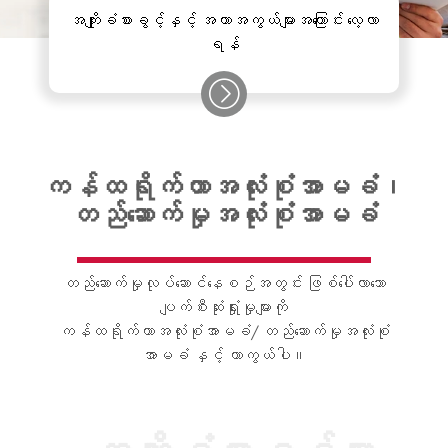
အကျိုးခံစားခွင့်နှင့် အကာအကွယ်များအကြောင်း လေ့လာ
ရန်
ကန်ထရိုက်တာအလုံးစုံအာမခံ၊
တည်ဆောက်မှုအလုံးစုံအာမခံ
တည်ဆောက်မှုလုပ်ဆောင်နေစဉ်အတွင်း ဖြစ်ပေါ်လာသော
ပျက်စီးဆုံးရှုံးမှုများကို
ကန်ထရိုက်တာအလုံးစုံအာမခံ/ တည်ဆောက်မှုအလုံးစုံ
အာမခံ နှင့် ကာကွယ်ပါ။