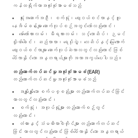
ကန်ထရိုက်တာအလုံးစုံအာမခံသည်
ရုံးအဆောက်အဦး၊ စက်ရုံ၊ ဈေးဝယ်စင်တာနှင့် လူ
နေအိမ်ခန်းများ ဆောက်လုပ်စဉ်အတွင်းသော်လည်းကောင်း၊
မော်တော်ကားလမ်း၊ မီးရထားလမ်း၊ သင်္ဘောဆိပ်၊ ဉမင်
လှိုဏ်ခေါင်း၊ ဆည်ကာတာ၊ ရေပိုလွှဲ၊ လေဆိပ်နှင့် မြေအောက်
ဈေးဝယ်စင်တာများ ဆောက်လုပ်ဆဲကာလတွင်လည်းကောင်း ဖြစ်
ပေါ်လာနိုင်သော အန္တရာယ်များကို အကာအကွယ်ပေးပါသည်။
တည်ဆောက်တပ်ဆင်မှုအလုံးစုံအာမခံ (EAR)
တည်ဆောက်တပ်ဆင်မှုအလုံးစုံအာမခံသည်
အမျိုးမျိုးသော စက်ပစ္စည်းများ တည်ဆောက်တပ်ဆင်ခြင်း
ကာလတွင်လည်းကောင်း၊
စက်ရုံ၊ အလုပ်ရုံများ တည်ဆောက်စဉ်တွင်
လည်းကောင်း၊
တံတားနှင့် သံမဏိတာဝါတိုင်များ တည်ဆောက်တပ်ဆင်
ခြင်း ကာလတွင်လည်းကောင်း ဖြစ်ပေါ်လာနိုင်သော အန္တရာယ်