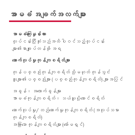
အာမခံ အချက်အလက်များ
အာမခံကြေးနှုန်းထား
လုပ်ငန်းပြီးဆုံးသည်အထိ ပါဝင်သည့်လုပ်ငန်း
များ၏စာချုပ်တန်ဖိုး အရ
ဆောက်လုပ်မှုကုန်ကျစရိတ်များ
ကုန်ပစ္စည်းကုန်ကျစရိတ် သို့မဟုတ် ကုန်သွင်း
သူများ၏ပစ္စည်းများ (ပစ္စည်းကုန်ကျစရိတ်) များအပြင်
အခွန်၊ အကောက်ခွန်များ
အာမခံကုန်ကျစရိတ်၊ သယ်ယူပို့ဆောင်စရိတ်
ဆောက်လုပ်မှု/ တည်ဆောက်မှုကုန်ကျစရိတ် (အလုပ်သမား
ကုန်ကျစရိတ်)
အခြားသော ကုန်ကျစရိတ်များ (ကော်မရှင်)