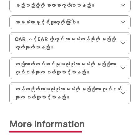
မည်သည်တို့ကို အကာအကွယ်ပေးသနည်း။
အာမခံထားခွင့်ရှိသူတွေကို ပြောပါ။
CAR နှင့် EAR တို့တွင် အာမခံတန်ဖိုးကို မည်သို့
တွက်ချက်သနည်း။
တည်ဆောက်တပ်ဆင်မှုအလုံးစုံအာမခံကို မည်သို့သော
လုပ်ငန်းများက ဝယ်ယူသင့်သနည်း။
ကန်ထရိုက်တာအလုံးစုံအာမခံကို မည်သို့သော လုပ်ငန်း
များက ဝယ်ယူသင့်သနည်း။
More Information